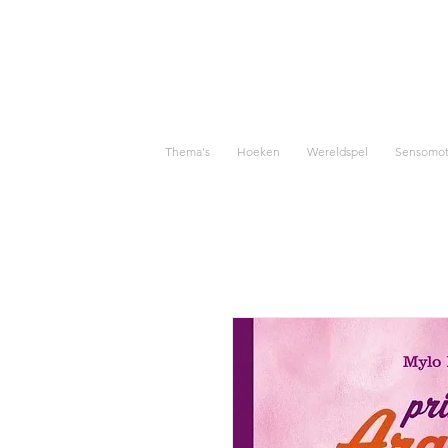
Thema's
Hoeken
Wereldspel
Sensomoto