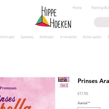
Home
Training & 
risch spel
Speelsets
Rollenspel
In het atelier
Buiten spelen
Prinses Ar
Prijs
€17.95
Aantal
*