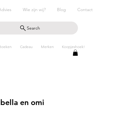
Advies
Wie zijn wij?
Blog
Contact
Search
Boeken
Cadeau
Merken
Koopjeshoek!
abella en omi