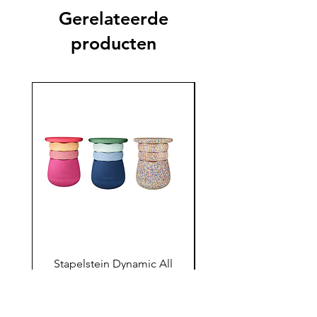
Gerelateerde
producten
Stapelstein Dynamic All
Stapelstein Dynamic
(pre-order)
to School (Pre-ord
Prijs
€179.00