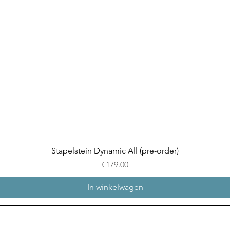
Snel overzicht
Stapelstein Dynamic All (pre-order)
Prijs
€179.00
In winkelwagen