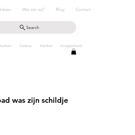
Advies
Wie zijn wij?
Blog
Contact
Search
Boeken
Cadeau
Merken
Koopjeshoek!
ad was zijn schildje