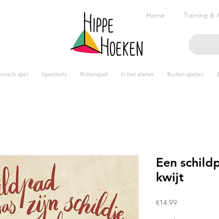
Home
Training & 
risch spel
Speelsets
Rollenspel
In het atelier
Buiten spelen
Een schildp
kwijt
Prijs
€14.99