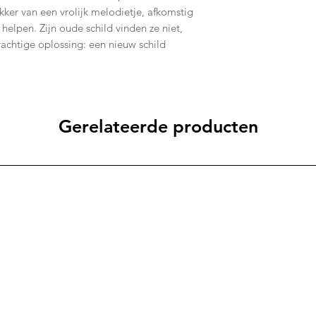
ker van een vrolijk melodietje, afkomstig
 helpen. Zijn oude schild vinden ze niet,
chtige oplossing: een nieuw schild
Gerelateerde producten