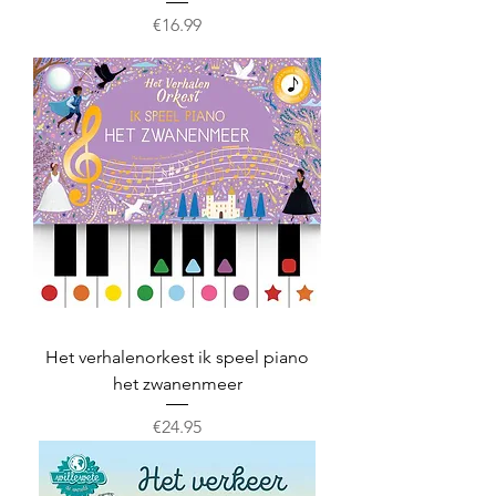
Prijs
€16.99
Het verhalenorkest ik speel piano
het zwanenmeer
Prijs
€24.95