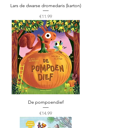
Lars de dwarse dromedaris (karton)
Prijs
€11.99
De pompoendief
Prijs
€14.99