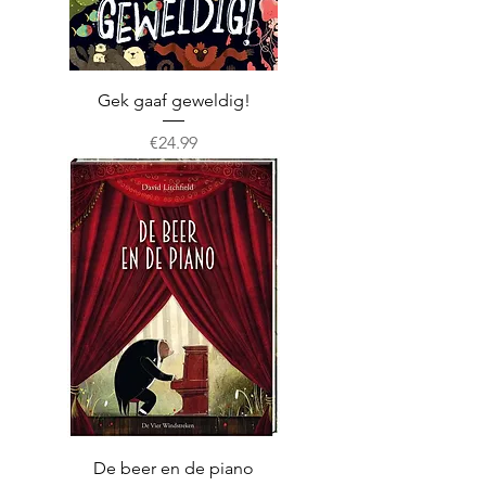
Gek gaaf geweldig!
Prijs
€24.99
De beer en de piano