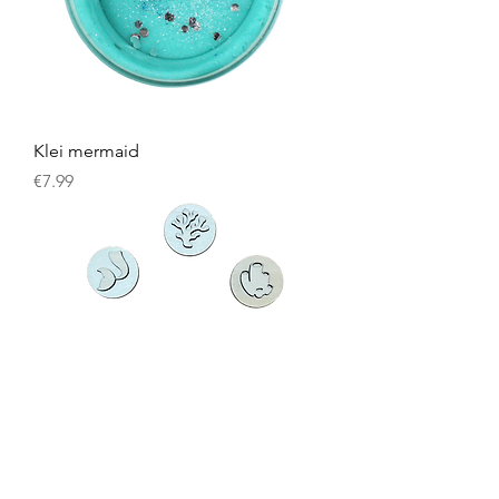
Klei mermaid
Prijs
€7.99