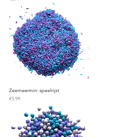
Zeemeermin: speelrijst
Prijs
€5.99