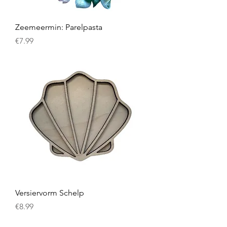
Zeemeermin: Parelpasta
Prijs
€7.99
Versiervorm Schelp
Prijs
€8.99