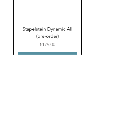
Stapelstein Dynamic All
Stapelstein Dynamic
(pre-order)
to School (Pre-ord
Prijs
€179.00
In winkelwagen
Email