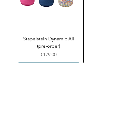
Stapelstein Dynamic All
Stapelstein Dynamic
(pre-order)
to School (Pre-ord
Prijs
€179.00
In winkelwagen
Email