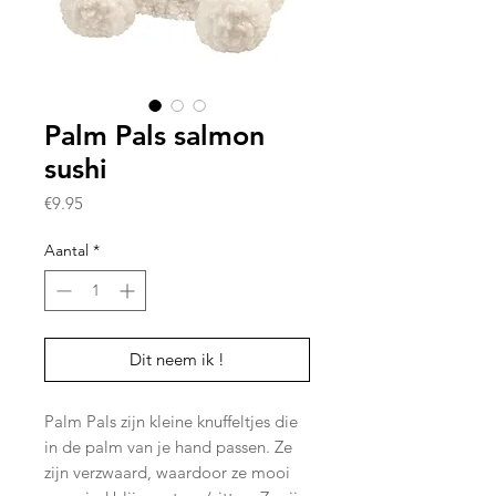
Palm Pals salmon
sushi
Prijs
€9.95
Aantal
*
Dit neem ik !
Palm Pals zijn kleine knuffeltjes die
in de palm van je hand passen. Ze
zijn verzwaard, waardoor ze mooi