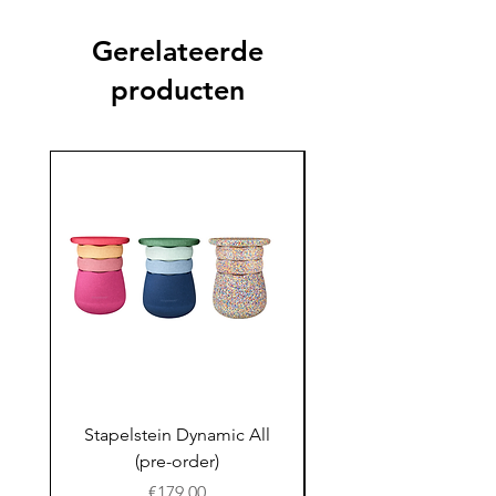
Gerelateerde
producten
Stapelstein Dynamic All
Stapelstein Dynamic
(pre-order)
to School (Pre-ord
Prijs
€179.00