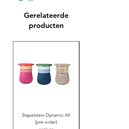
Gerelateerde
producten
Stapelstein Dynamic All
Stapelstein Dynamic
(pre-order)
to School (Pre-ord