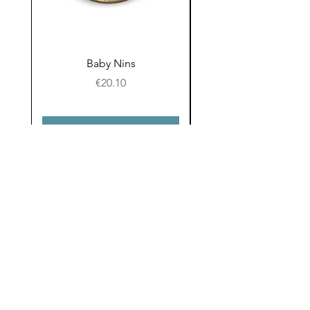
Baby Nins
Prijs
€20.10
In winkelwagen
Email