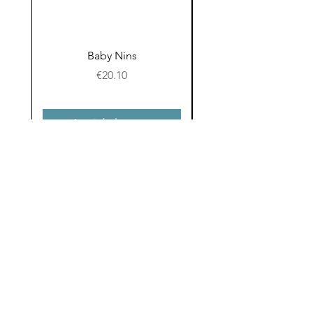
Baby Nins
Prijs
€20.10
In winkelwagen
Email