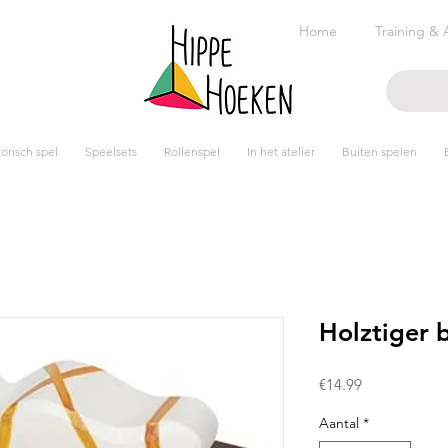
Home
Training & 
risch spel
Speelsets
Rollenspel
In het atelier
Buiten spelen
Holztiger 
Prijs
€14.99
Aantal
*