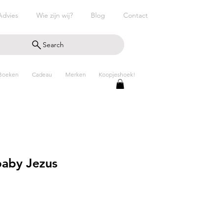
Advies
Wie zijn wij?
Blog
Contact
Search
Boeken
Cadeau
Merken
Koopjeshoek!
baby Jezus