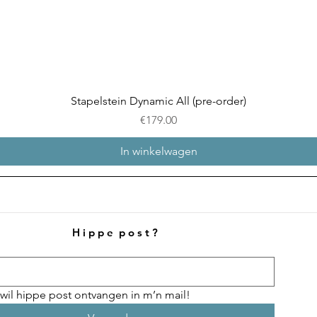
Snel overzicht
Stapelstein Dynamic All (pre-order)
Prijs
€179.00
In winkelwagen
H i p p e p o s t ?
 wil hippe post ontvangen in m’n mail!