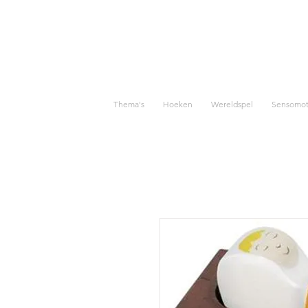
Thema's
Hoeken
Wereldspel
Sensomoto