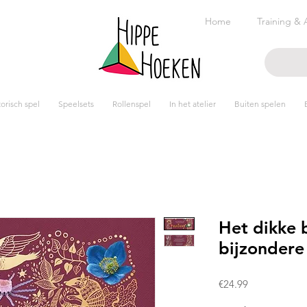
Home
Training & 
risch spel
Speelsets
Rollenspel
In het atelier
Buiten spelen
Het dikke 
bijzondere
Prijs
€24.99