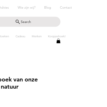
Advies
Wie zijn wij?
Blog
Contact
Search
Boeken
Cadeau
Merken
Koopjeshoek!
boek van onze
 natuur