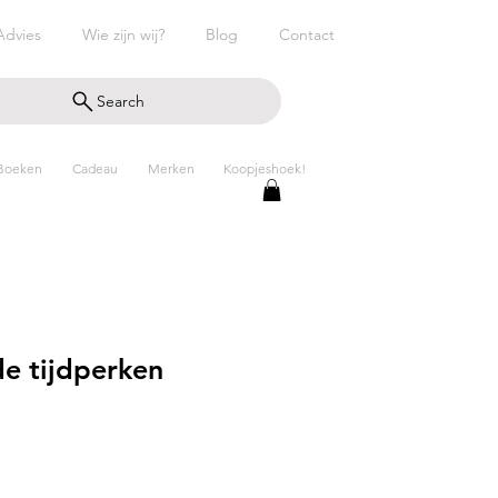
Advies
Wie zijn wij?
Blog
Contact
Search
Boeken
Cadeau
Merken
Koopjeshoek!
de tijdperken