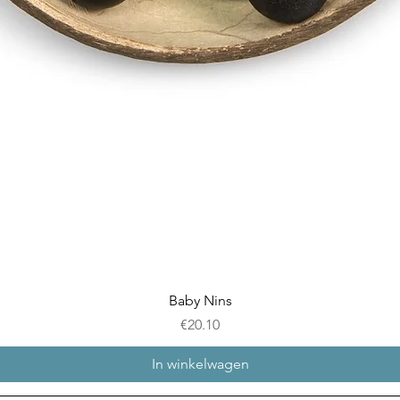
Snel overzicht
Baby Nins
Prijs
€20.10
In winkelwagen