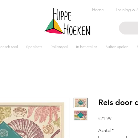
Home
Training & 
risch spel
Speelsets
Rollenspel
In het atelier
Buiten spelen
Reis door 
Prijs
€21.99
Aantal
*