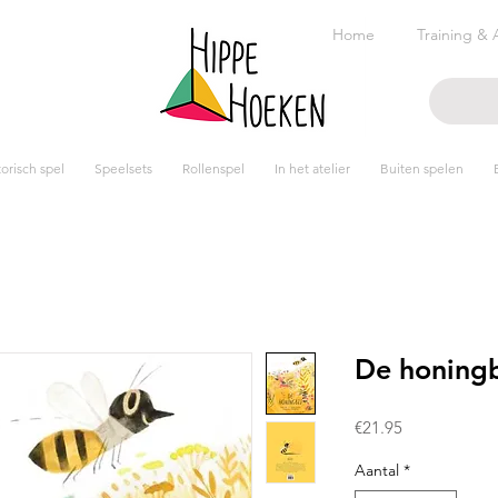
Home
Training & 
risch spel
Speelsets
Rollenspel
In het atelier
Buiten spelen
De honingb
Prijs
€21.95
Aantal
*