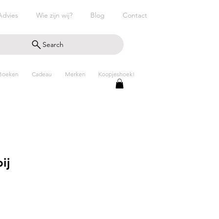
Advies
Wie zijn wij?
Blog
Contact
Search
Boeken
Cadeau
Merken
Koopjeshoek!
ij