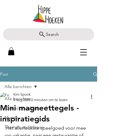
Search
Post
Alle berichten
Kim Spook
Alle berichten
4 aug 2025
2 minuten om te lezen
Mini magneettegels -
(Gratis) downloads
inspiratiegids
Muziek
Thema's onderbouw
Het allerleukste speelgoed voor mee 
op vakantie, naar een restaurantje of 