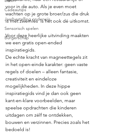
Lezen
voor in de auto. Als je even moet 
Cadeautips
wachten op je grote broer/zus die druk 
Jaarbestelling onderwijs
is met zwemles  is het ook dé uitkomst.
Sensorisch spelen
Voor deze heerlijke uitvinding maakten 
Burgerschap
we een gratis open-ended 
inspiratiegids.
De echte kracht van magneettegels zit 
in het open-einde karakter: geen vaste 
regels of doelen – alleen fantasie, 
creativiteit en eindeloze 
mogelijkheden. In deze hippe 
inspiratiegids vind je dan ook geen 
kant-en-klare voorbeelden, maar 
speelse opdrachten die kinderen 
uitdagen om zélf te ontdekken, 
bouwen en verzinnen. Precies zoals het 
bedoeld is!