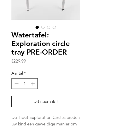
Watertafel:
Exploration circle
tray PRE-ORDER
Prijs
€229.99
Aantal
*
Dit neem ik !
De Tickit Exploration Circles bieden
uw kind een geweldige manier om