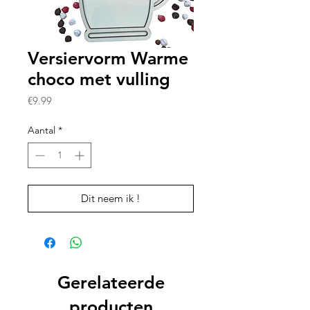
Versiervorm Warme
choco met vulling
Prijs
€9.99
Aantal
*
Dit neem ik !
Gerelateerde
producten