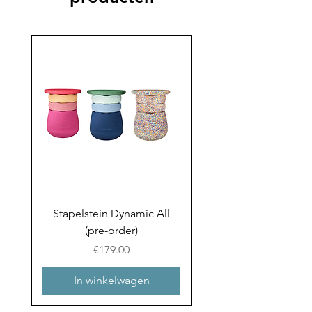
Stapelstein Dynamic All
Stapelstein Dynamic
(pre-order)
to School (Pre-ord
Prijs
€179.00
In winkelwagen