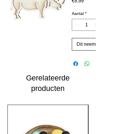
Prijs
€8.99
Aantal
*
Dit neem ik !
Gerelateerde
producten