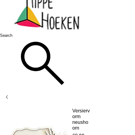
Search
Versierv
orm
neusho
orn