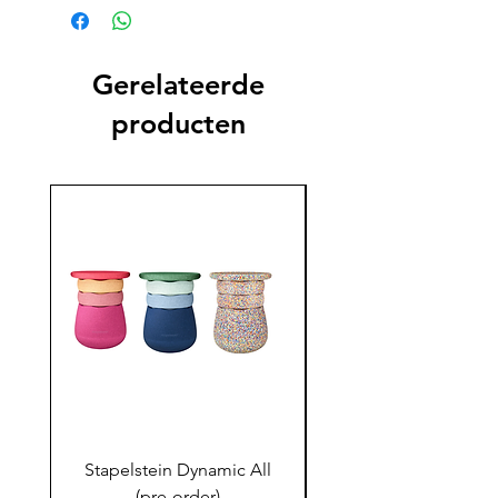
Gerelateerde
producten
Stapelstein Dynamic All
Stapelstein Dynamic
(pre-order)
to School (Pre-ord