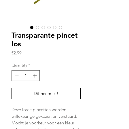
Transparante pincet
los
Price
€2.99
Quantity
*
Dit neem ik !
Deze losse pincetten worden
willekeurige gekozen en verstuurd.
Mocht je voorkeur voor een kleur