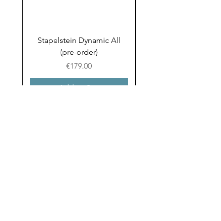
Stapelstein Dynamic All
Stapelstein Dynamic
(pre-order)
to School (Pre-ord
Price
€179.00
Add to Cart
Email