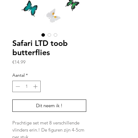
Safari LTD toob
butterflies
Prijs
€14.99
Aantal
*
Dit neem ik !
Prachtige set met 8 verschillende
vlinders erin.! De figuren zijn 4-5cm
per stuk.