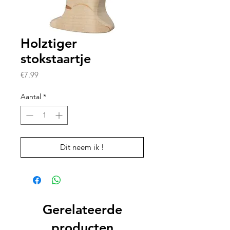
Holztiger
stokstaartje
Prijs
€7.99
Aantal
*
Dit neem ik !
Gerelateerde
producten