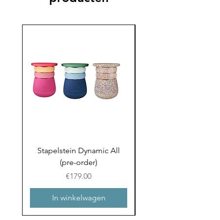
Stapelstein Dynamic All
Stapelstein Dynamic
(pre-order)
to School (Pre-ord
Prijs
€179.00
In winkelwagen