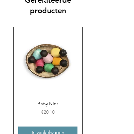
Gerelateerde
producten
Baby Nins
Prijs
€20.10
In winkelwagen