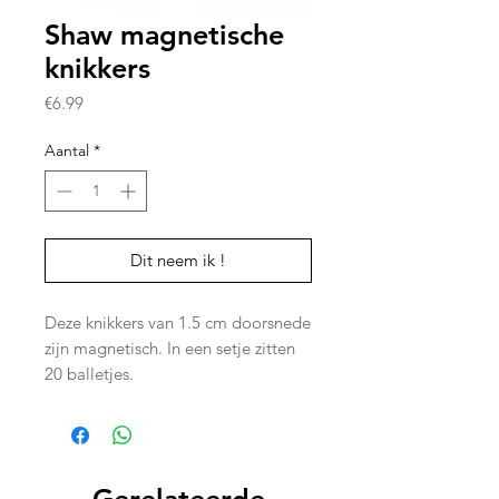
Shaw magnetische
knikkers
Prijs
€6.99
Aantal
*
Dit neem ik !
Deze knikkers van 1.5 cm doorsnede
zijn magnetisch. In een setje zitten
20 balletjes.