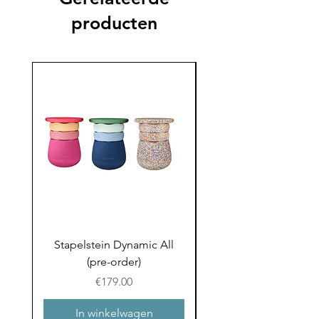
producten
Stapelstein Dynamic All
Stapelstein Dynamic
(pre-order)
to School (Pre-ord
Prijs
€179.00
In winkelwagen