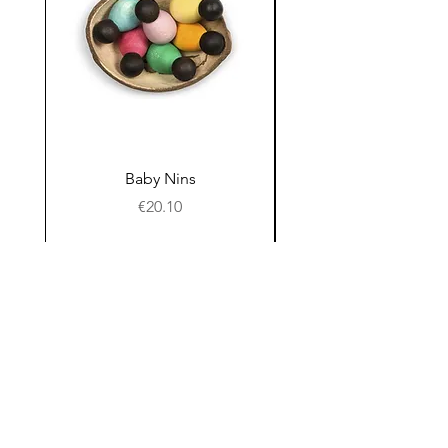
Baby Nins
Prijs
€20.10
In winkelwagen