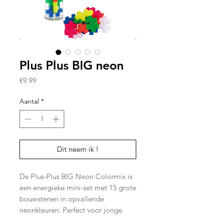
Plus Plus BIG neon
Prijs
€9.99
Aantal
*
Dit neem ik !
De Plus-Plus BIG Neon Colormix is
een energieke mini-set met 15 grote
bouwstenen in opvallende
neonkleuren. Perfect voor jonge