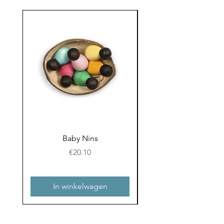
Baby Nins
Prijs
€20.10
In winkelwagen