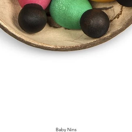
Snel overzicht
Baby Nins