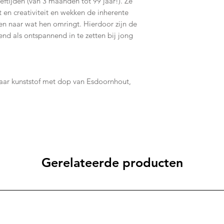
eeftijden (van 3 maanden tot 99 jaar!). Ze
 en creativiteit en wekken de inherente
en naar wat hen omringt. Hierdoor zijn de
end als ontspannend in te zetten bij jong
aar kunststof met dop van Esdoornhout,
Gerelateerde producten