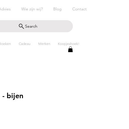
Advies
Wie zijn wij?
Blog
Contact
Search
Boeken
Cadeau
Merken
Koopjeshoek!
- bijen