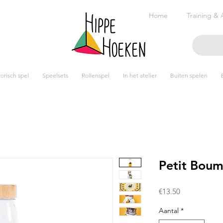
Home
Training & 
risch spel
Speelsets
Rollenspel
In het atelier
Buiten spelen
Petit Boum 
Prijs
€13.50
Aantal
*