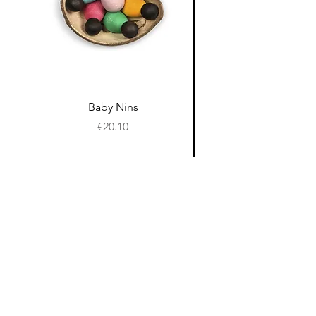
Baby Nins
Prijs
€20.10
In winkelwagen