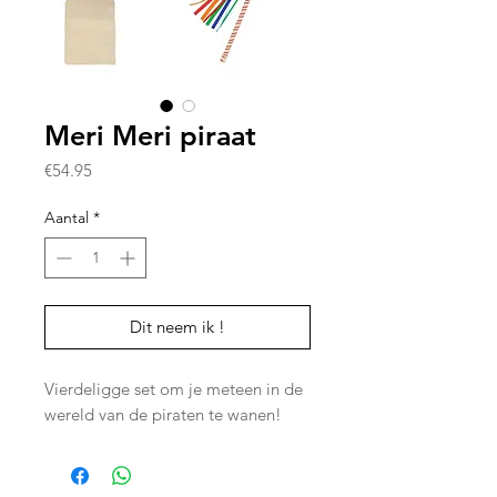
Meri Meri piraat
Prijs
€54.95
Aantal
*
Dit neem ik !
Vierdeligge set om je meteen in de
wereld van de piraten te wanen!