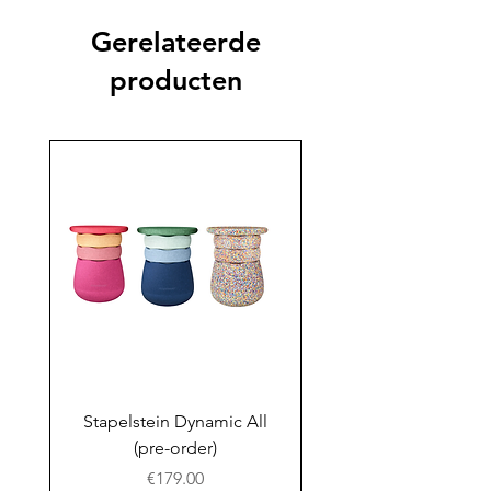
Gerelateerde
producten
Stapelstein Dynamic All
Stapelstein Dynamic
(pre-order)
to School (Pre-ord
Prijs
€179.00