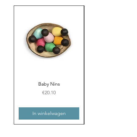
Baby Nins
Prijs
€20.10
In winkelwagen