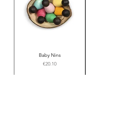
Baby Nins
Prijs
€20.10
In winkelwagen