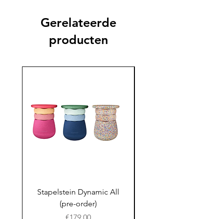
Gerelateerde
producten
Stapelstein Dynamic All
Stapelstein Dynamic
(pre-order)
to School (Pre-ord
Prijs
€179.00