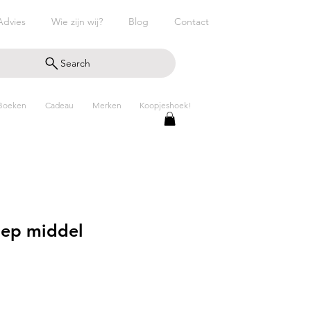
Advies
Wie zijn wij?
Blog
Contact
Search
Boeken
Cadeau
Merken
Koopjeshoek!
hep middel