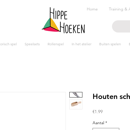
Home
Training & 
risch spel
Speelsets
Rollenspel
In het atelier
Buiten spelen
Houten sc
Prijs
€1.99
Aantal
*