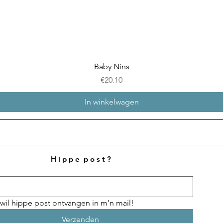
Snel overzicht
Baby Nins
Prijs
€20.10
In winkelwagen
H i p p e p o s t ?
 wil hippe post ontvangen in m’n mail!
Verzenden