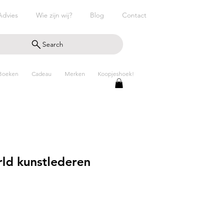
Advies
Wie zijn wij?
Blog
Contact
Search
Boeken
Cadeau
Merken
Koopjeshoek!
ld kunstlederen
pprijs