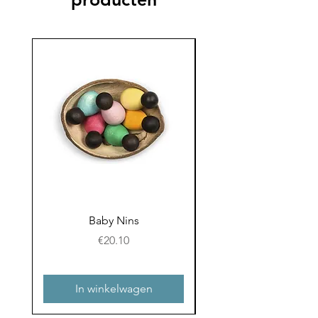
Baby Nins
Prijs
€20.10
In winkelwagen