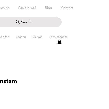
Advies
Wie zijn wij?
Blog
Contact
Search
Boeken
Cadeau
Merken
Koopjeshoek!
mstam