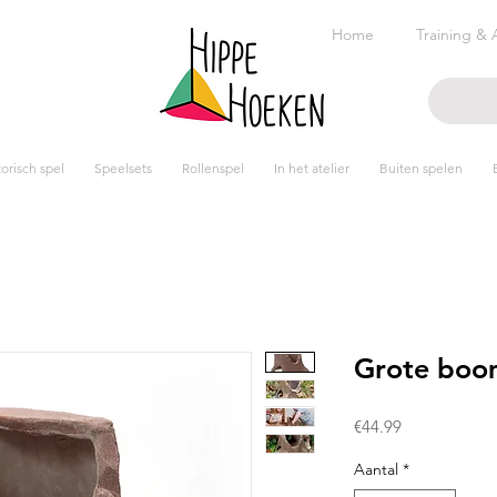
Home
Training & 
risch spel
Speelsets
Rollenspel
In het atelier
Buiten spelen
Grote boo
Prijs
€44.99
Aantal
*