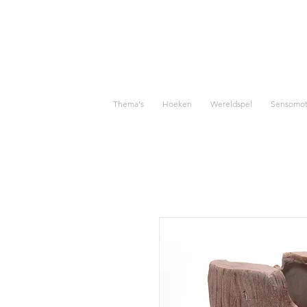
Thema's
Hoeken
Wereldspel
Sensomoto