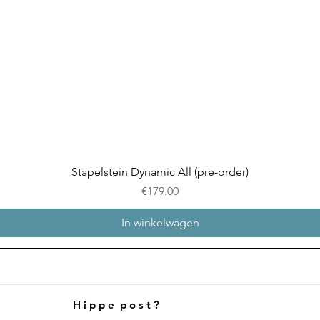
Snel overzicht
Stapelstein Dynamic All (pre-order)
Prijs
€179.00
In winkelwagen
H i p p e p o s t ?