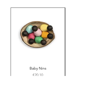
Baby Nins
Prijs
€20.10
In winkelwagen