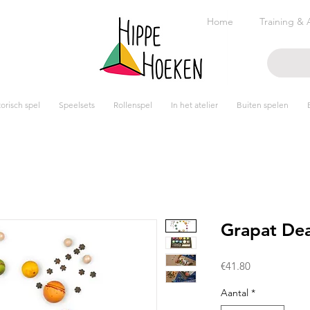
Home
Training & 
risch spel
Speelsets
Rollenspel
In het atelier
Buiten spelen
Grapat Dea
Prijs
€41.80
Aantal
*