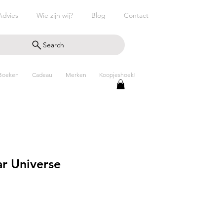
Advies
Wie zijn wij?
Blog
Contact
Search
Boeken
Cadeau
Merken
Koopjeshoek!
r Universe