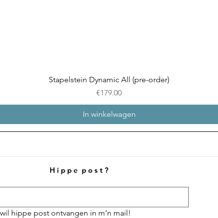
Snel overzicht
Stapelstein Dynamic All (pre-order)
Prijs
€179.00
In winkelwagen
H i p p e p o s t ?
 wil hippe post ontvangen in m’n mail!