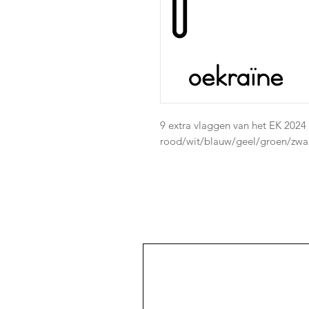
9 extra vlaggen van het EK 2024
rood/wit/blauw/geel/groen/zwar