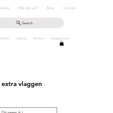
Advies
Wie zijn wij?
Blog
Contact
Search
Boeken
Cadeau
Merken
Koopjeshoek!
 extra vlaggen
Dit neem ik !