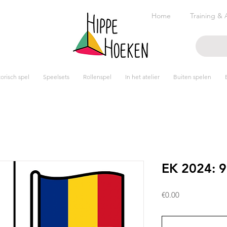
Home
Training & 
risch spel
Speelsets
Rollenspel
In het atelier
Buiten spelen
EK 2024: 9
Prijs
€0.00