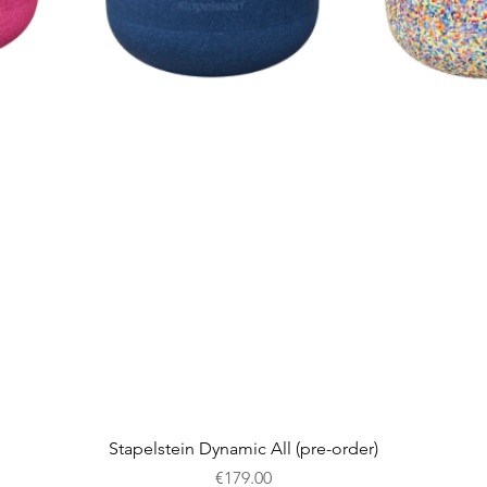
Snel overzicht
Stapelstein Dynamic All (pre-order)
Prijs
€179.00