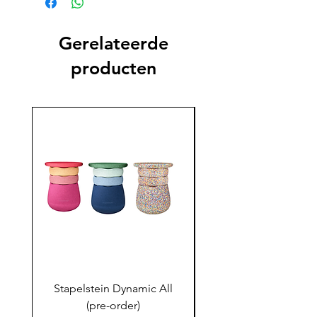
Gerelateerde
producten
Stapelstein Dynamic All
Stapelstein Dynamic
(pre-order)
to School (Pre-ord