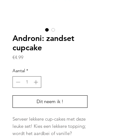
Androni: zandset
cupcake
Prijs
€4.99
Aantal
*
Dit neem ik !
Serveer lekkere cup-cakes met deze
leuke set! Kies een lekkere topping;
wordt het aardbei of vanille?