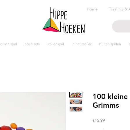
Home
Training & 
risch spel
Speelsets
Rollenspel
In het atelier
Buiten spelen
100 kleine 
Grimms
Prijs
€15.99