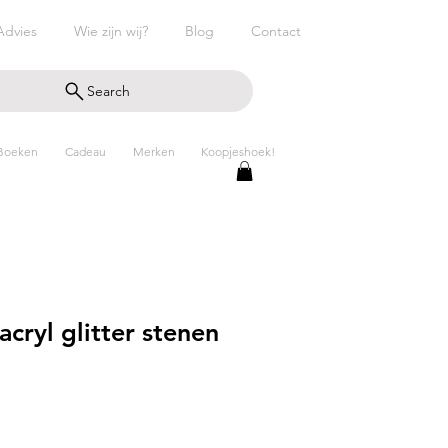
Advies
Wie zijn wij?
Blog
Contact
Search
Boeken
Cadeau
Merken
Koopjeshoek!
acryl glitter stenen