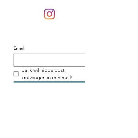
Email
Ja ik wil hippe post 
ontvangen in m’n mail!
Verzenden
H i p p e p o s t ?
Verzenden & Retourneren
Algemene voorwaarden
Privacy Statement