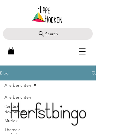
Search
Blog
Alle berichten
Alle berichten
(Gratis)
downloads
Muziek
Thema's